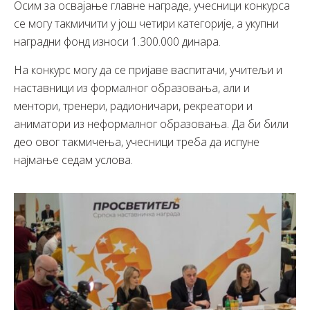
Осим за освајање главне награде, учесници конкурса
се могу такмичити у још четири категорије, а укупни
наградни фонд износи 1.300.000 динара.
На конкурс могу да се пријаве васпитачи, учитељи и
наставници из формалног образовања, али и
ментори, тренери, радионичари, рекреатори и
аниматори из неформалног образовања. Да би били
део овог такмичења, учесници треба да испуне
најмање седам услова.