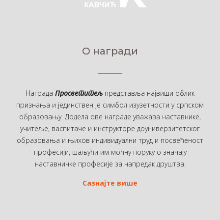
О награди
Награда
Просветитељ
представља највиши облик
признања и јединствен је симбол изузетности у српском
образовању. Додела ове награде уважава наставнике,
учитеље, васпитаче и инструкторе доуниверзитетског
образовања и њихов индивидуални труд и посвећеност
професији, шаљући им моћну поруку о значају
наставничке професије за напредак друштва.
Сазнајте више