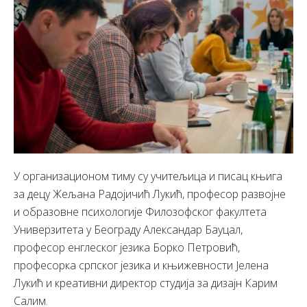
У организационом тиму су учитељица и писац књига
за децу Жељана Радојичић Лукић, професор развојне
и образовне психологије Филозофског факултета
Универзитета у Београду Александар Бауцал,
професор енглеског језика Борко Петровић,
професорка српског језика и књижевности Јелена
Лукић и креативни директор студија за дизајн Карим
Салим.