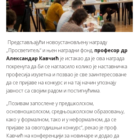
Представљајући новоустановљену награду
„Просветитељ“ и њен наградни фонд,
професор др
Александар Кавчић
је истакао да је ова награда
покренута да би се нагласило колико је наставничка
професија изузетна и позвао је све заинтересоване
да се пријаве на конкурс и на тај начин упознају
јавност са својим радом и постигнућима.
„Позивам запослене у предшколском,
основношколском, средњошколском образовању,
како у формалном, тако и у неформалном, да се
пријаве за овогодишњи конкурс“, рекао је проф.
Кавчић на конференцији за новинаре и додао да