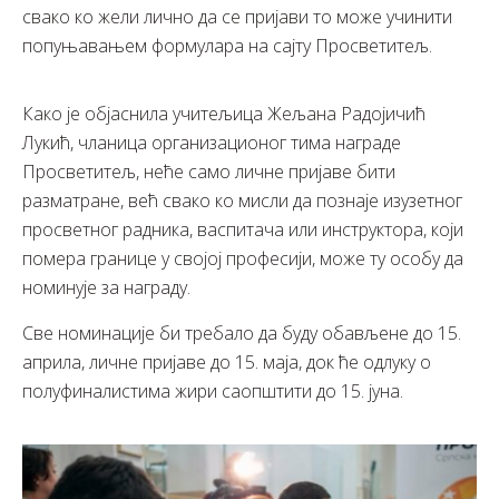
свако ко жели лично да се пријави то може учинити
попуњавањем формулара на сајту Просветитељ.
Како је објаснила учитељица Жељана Радојичић
Лукић, чланица организационог тима награде
Просветитељ, неће само личне пријаве бити
разматране, већ свако ко мисли да познаје изузетног
просветног радника, васпитача или инструктора, који
помера границе у својој професији, може ту особу да
номинује за награду.
Све номинације би требало да буду обављене до 15.
априла, личне пријаве до 15. маја, док ће одлуку о
полуфиналистима жири саопштити до 15. јуна.