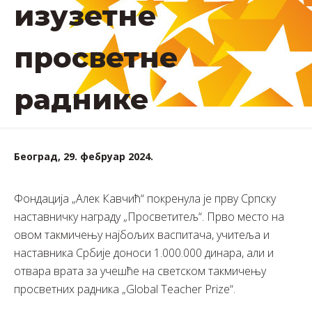
изузетне
просветне
раднике
Београд, 29. фебруар 2024.
Фондација „Алек Кавчић“ покренула је прву Српску
наставничку награду „Просветитељ“. Прво место на
овом такмичењу најбољих васпитача, учитеља и
наставника Србије доноси 1.000.000 динара, али и
отвара врата за учешће на светском такмичењу
просветних радника „Global Teacher Prize“.