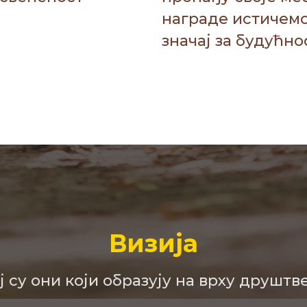
награде истичемо
значај за будућно
Визија
ој су они који образују на врху друштв