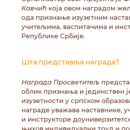
Кавчић
која овом наградом жел
ода признање изузетним наста
учитељима, васпитачима и инс
Републике Србије.
Шта представља награда?
Награда Просветитељ
предста
облик признања и јединствен ј
изузетности у српском образов
награде уважава наставнике, у
и инструкторе доуниверзитетс
њихов индивидуални труд и п