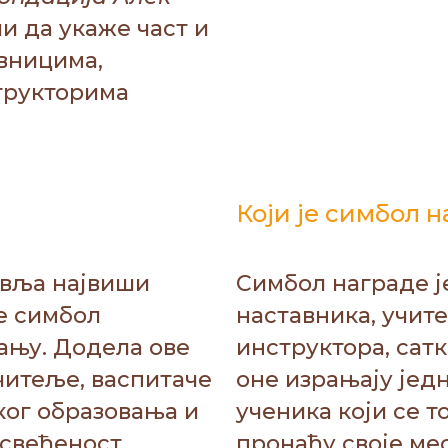
и да укаже част и
вницима,
трукторима
Који је симбол 
вља највиши
Симбол награде ј
е симбол
наставника, учит
ању. Додела ове
инструктора, сатк
читеље, васпитаче
оне израњају једн
ког образовања и
ученика који се 
освећеност
пронађу своје ме