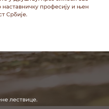
 наставничку професију и њен
ст Србије.
ене лествице.