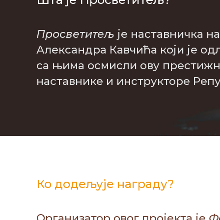
Просветитељ
је наставничка на
Александра Кавчића који је од
са њима осмисли ову престижну
наставнике и инструкторе Репу
Ко додељује награду?
Организатор овог пројекта је
Ф