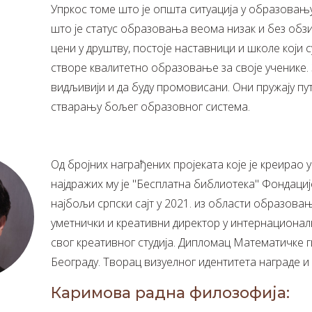
Упркос томе што је општа ситуација у образовању
што је статус образовања веома низак и без обз
цени у друштву, постоје наставници и школе који с
створе квалитетно образовање за своје ученике.
видљивији и да буду промовисани. Они пружају пу
стварању бољег образовног система.
Од бројних награђених пројеката које је креирао 
најдражих му је "Бесплатна библиотека" Фондације
најбољи српски сајт у 2021. из области образовањ
уметнички и креативни директор у интернационал
свог креативног студија. Дипломац Математичке г
Београду. Творац визуелног идентитета награде и
Каримова радна филозофија: