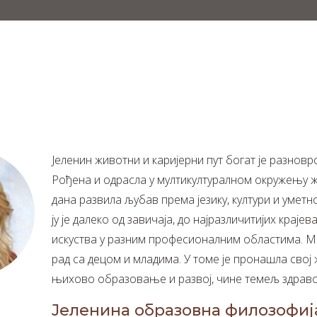
Јеленин животни и каријерни пут богат је разнов
Рођена и одрасла у мултикултуралном окружењу жи
дана развила љубав према језику, култури и умет
ју је далеко од завичаја, до најразличитијих крајев
искуства у разним професионалним областима. Ме
рад са децом и младима. У томе је пронашла свој 
њихово образовање и развој, чине темељ здраво
Јеленина образовна филозофиј