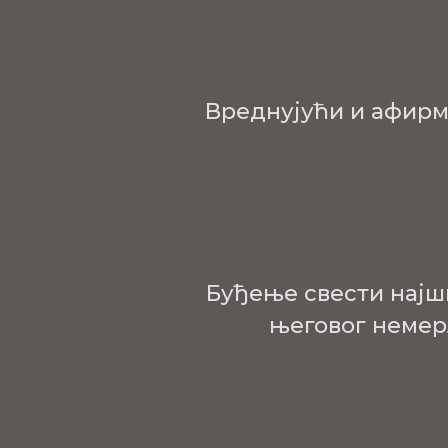
Вреднујући и афирм
Буђење свести најш
његовог немерљ