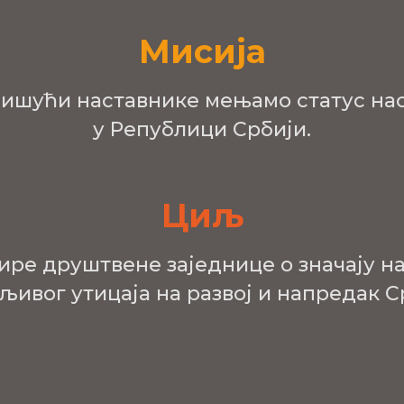
Мисија
ишући наставнике мењамо статус на
у Републици Србији.
Циљ
ире друштвене заједнице о значају на
ивог утицаја на развој и напредак Ср