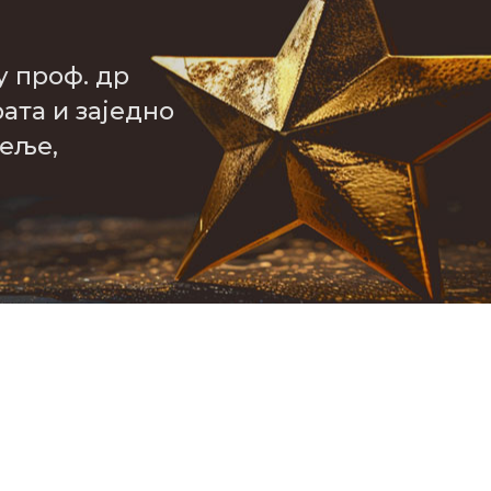
у проф. др
ата и заједно
теље,