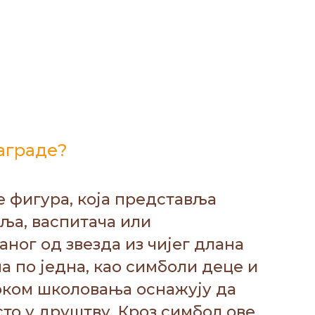
награде?
е фигура, која представља
еља, васпитача или
аног од звезда из чијег длана
а по једна, као симболи деце и
током школовања оснажују да
сто у друштву. Кроз симбол ове