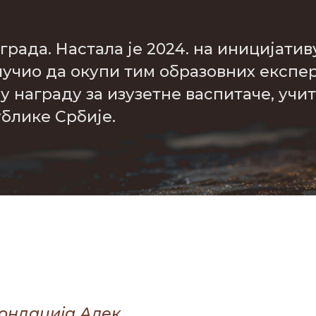
града. Настала је 2024. на иницијатив
лучио да окупи тим образовних експер
 награду за изузетне васпитаче, учи
блике Србије.
ондација Алек