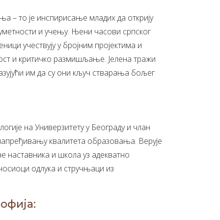
а – то је инспирисање младих да открију
, уметности и учењу. Њени часови српског
еници учествују у бројним пројектима и
ост и критичко размишљање. Јелена тражи
азујући им да су они кључ стварања бољег
огије на Универзитету у Београду и члан
а унапређивању квалитета образовања. Верује
не наставника и школа уз адекватно
носиоци одлука и стручњаци из
офија: