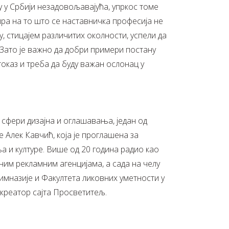
 у Србији незадовољавајућа, упркос томе
ира на то што се наставничка професија не
у, стицајем различитих околности, успели да
 Зато је важно да добри примери постану
токаз и треба да буду важан ослонац у
у сфери дизајна и оглашавања, један од
 Алек Кавчић, која је проглашена за
а и културе. Више од 20 година радио као
ним рекламним агенцијама, а сада на челу
имназије и Факултета ликовних уметности у
 креатор сајта Просветитељ.