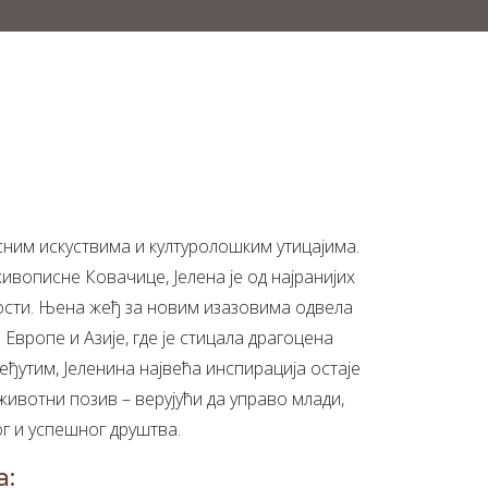
рсним искуствима и културолошким утицајима.
вописне Ковачице, Јелена је од најранијих
ности. Њена жеђ за новим изазовима одвела
а Европе и Азије, где је стицала драгоцена
ђутим, Јеленина највећа инспирација остаје
животни позив – верујући да управо млади,
г и успешног друштва.
а: