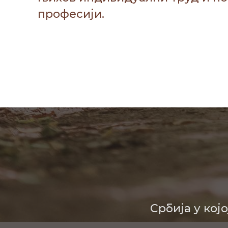
професији.
Србија у кој