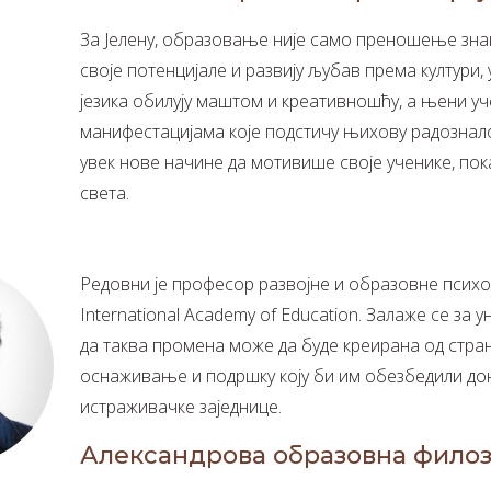
За Јелену, образовање није само преношење знањ
своје потенцијале и развију љубав према култури
језика обилују маштом и креативношћу, а њени уч
манифестацијама које подстичу њихову радознал
увек нове начине да мотивише своје ученике, пок
света.
Редовни је професор развојне и образовне психол
International Academy of Education. Залаже се з
да таква промена може да буде креирана од стра
оснаживање и подршку коју би им обезбедили до
истраживачке заједнице.
Александрова образовна филоз