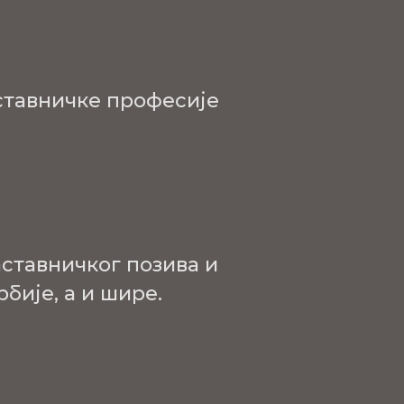
ставничке професије
ставничког позива и
бије, а и шире.