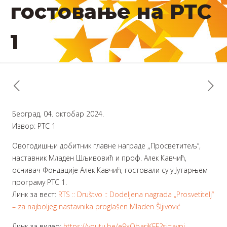
гостовање на РТС
1
Београд, 04. oктобар 2024.
Извор: РТС 1
Овогодишњи добитник главне награде ,,Просветитељ“,
наставник Младен Шљивовић и проф. Алек Кавчић,
оснивач Фондације Алек Кавчић, гостовали су у Јутарњем
програму РТС 1.
Линк за вест:
RTS :: Društvo :: Dodeljena nagrada „Prosvetitelj“
– za najboljeg nastavnika proglašen Mladen Šljivović
Линк за видео:
https://youtu.be/e9xQbarjKFE?si=aypi-