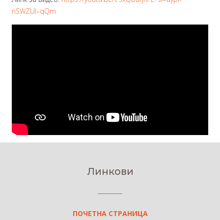
nSWZUl–qQm
Линкови
ПОЧЕТНА СТРАНИЦА