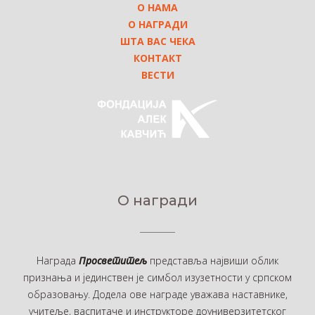
О НАМА
О НАГРАДИ
ШТА ВАС ЧЕКА
КОНТАКТ
ВЕСТИ
О награди
Награда
Просветитељ
представља највиши облик
признања и јединствен је симбол изузетности у српском
образовању. Додела ове награде уважава наставнике,
учитеље, васпитаче и инструкторе доуниверзитетског