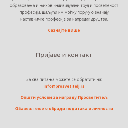
образовања и њихов индивидуални труд и посвећеност
професији, шаљући им моћну поруку о значају
наставничке професије за напредак друштва.
Сазнајте више
Пријаве и контакт
За сва питања можете се обратити на:
info@prosvetitelj.rs
Општи услови за награду Просветитељ
Обавештење о обради података о личности