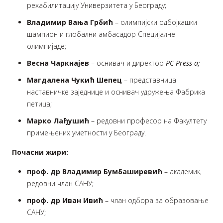
рехабилитацију Универзитета у Београду;
Владимир Вања Грбић
– олимпијски одбојкашки
шампион и глобални амбасадор Специјалне
олимпијаде;
Весна Чаркнајев
– оснивач и директор
PC Press-a;
Магдалена Чукић Шепец
– представница
наставничке заједнице и оснивач удружења Фабрика
петица;
Марко Лађушић
– редовни професор на Факултету
примењених уметности у Београду.
Почасни жири
:
проф. др Владимир Бумбаширевић
– академик,
редовни члан САНУ;
проф. др Иван Ивић
– члан одбора за образовање
САНУ;