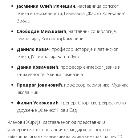
Јасминка Олић Илчешин
, наставница српског
језика и књижевности, Гимназија ,,Жарко Зрењанин“
Врбас
Слободан Миљковић
, наставник социологије,
Гимназија у Косовској Каменици
Данило Ковач
, професор историје и латинског
језика, ЈУ Гимназија Бања Лука
Данка Ковачевић
, професор енглеског језика и
књижевности, Ужичка гимназија
Предраг Јовановић
, професор хармонике, Музичка
школа Ниш
Филип Ускоковић
, тренер, Спортско рекреативно
удружење ,,Феникс“ Нови Сад
Чланови Жирија, састављеног од представника
универзитетске, наставничке, медијске и спортске
заједнице, имали су прилику да уживо упознају наших 12