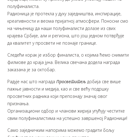
полуфиналиста.
Радионица је протекла у духу заједништва, инспирације,
креативности и веома пријатној атмосфери. Поносни смо
на чињеницу да наши полуфиналисти долазе из свих
крајева Србије, али и региона, што још једном потврђује
да квалитет у просвети не познаје границе.
Следећи корак је избор финалиста, о којима ћемо снимити
филмове до краја јуна. Велика свечана додела награда
заказана је за октобар.
Радује нас што награда
Просветитељ
добија све више
пажње јавности и медија, као и све већу подршку
просветних радника који препознају значај овог
признања.
Организациони одбор и чланови жирија упућују честитке
свим полуфиналистима на успешно завршеној Радионици!
Само заједничким напорима можемо градити бољу