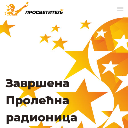
Завршена
Пролећна
радионица