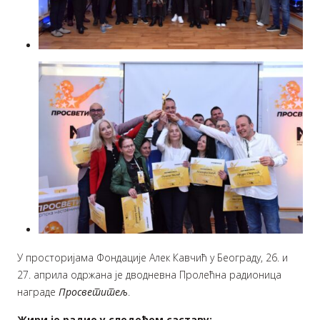
У просторијама Фондације Алек Кавчић у Београду, 26. и
27. априла одржана је дводневна Пролећна радионица
награде
Просветитељ
.
Жири је радио у следећем саставу: