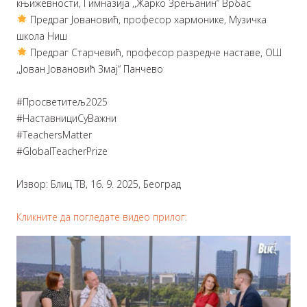
књижевности, Гимназија ,,Жарко Зрењанин“ Врбас
Предраг Јовановић, професор хармонике, Музичка
школа Ниш
Предраг Старчевић, професор разредне наставе, ОШ
,,Јован Јовановић Змај“ Панчево
#Просветитељ2025
#НаставнициСуВажни
#TeachersMatter
#GlobalTeacherPrize
Извор: Блиц ТВ, 16. 9. 2025, Београд
Кликните да погледате видео прилог: