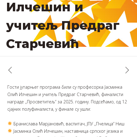
Илчешин и
учитељ Предраг
Старчевић
Гости јутарњег програма били су професорка Јасминка
Олић Илчешин и учитељ Предраг Старчевић, финалисти
награде ,,Просветитељ“ за 2025. годину. Подсећамо, од 12
сјајних полуфиналиста, у финале су ушли:
Бранислава Марјановић, васпитач, ЈПУ ,,Пчелица“ Ниш
Јасминка Олић Илчешин, наставница српског језика и