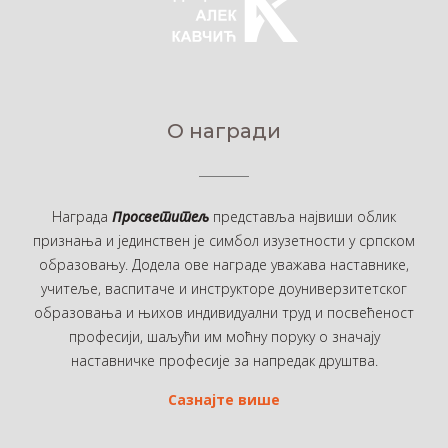
О награди
Награда
Просветитељ
представља највиши облик
признања и јединствен је симбол изузетности у српском
образовању. Додела ове награде уважава наставнике,
учитеље, васпитаче и инструкторе доуниверзитетског
образовања и њихов индивидуални труд и посвећеност
професији, шаљући им моћну поруку о значају
наставничке професије за напредак друштва.
Сазнајте више