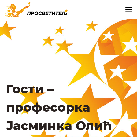
Гости –
професорка
Јасминка Олић