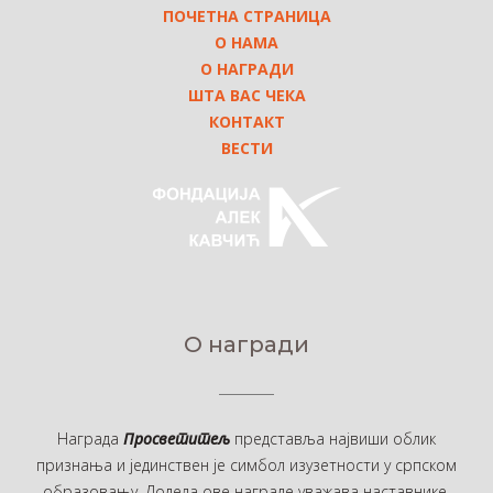
ПОЧЕТНА СТРАНИЦА
О НАМА
О НАГРАДИ
ШТА ВАС ЧЕКА
КОНТАКТ
ВЕСТИ
О награди
Награда
Просветитељ
представља највиши облик
признања и јединствен је симбол изузетности у српском
образовању. Додела ове награде уважава наставнике,