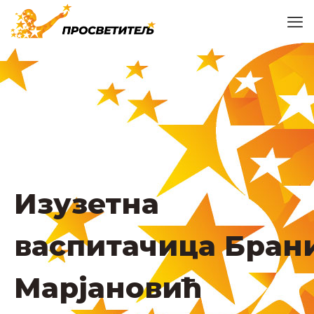
Изузетна
васпитачица Бран
Марјановић