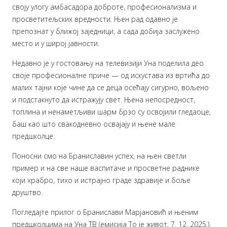
своју улогу амбасадора доброте, професионализма и
просветитељских вредности. Њен рад одавно је
препознат у ближој заједници, а сада добија заслужено
место и у широј јавности.
Недавно је у гостовању на телевизији Уна поделила део
своје професионалне приче — од искустава из вртића до
малих тајни које чине да се деца осећају сигурно, вољено
и подстакнуто да истражују свет. Њена непосредност,
топлина и ненаметљиви шарм брзо су освојили гледаоце,
баш као што свакодневно освајају и њене мале
предшколце.
Поносни смо на Браниславин успех, на њен светли
пример и на све наше васпитаче и просветне раднике
који храбро, тихо и истрајно граде здравије и боље
друштво.
Погледајте прилог о Бранислави Марјановић и њеним
предшколцима на Уна ТВ (емисија То је живот, 7. 12. 2025.).