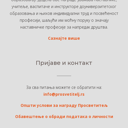
учитеље, васпитаче и инструкторе доуниверзитетског
образовања и њихов индивидуални труд и посвећеност
професији, шаљући им моћну поруку о значају
наставничке професије за напредак друштва.
Сазнајте више
Пријаве и контакт
За сва питања можете се обратити на:
info@prosvetitelj.rs
Општи услови за награду Просветитељ
Обавештење о обради података о личности