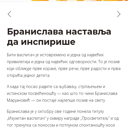
Бранислава наставља
да инспирише
Бити васпитач је истовремено и једна од највећих
привилегија и једна од највећих одговорности. То је позив
који обликује прве кораке, прве речи, прве радости и прва
открића једног детета.
А када тај посао радите са љубављу, стрпљењем и
истинском посвећеношћу — као што то чини Бранислава
Марјановић — он постаје најлепши позив на свету.
Бранислава је у октобру ове године понела титулу
„Изузетан васпитач“ у оквиру награде „Просветитељ“ и од
тог тренутка са поносом и потпуном спонтаношћу носи