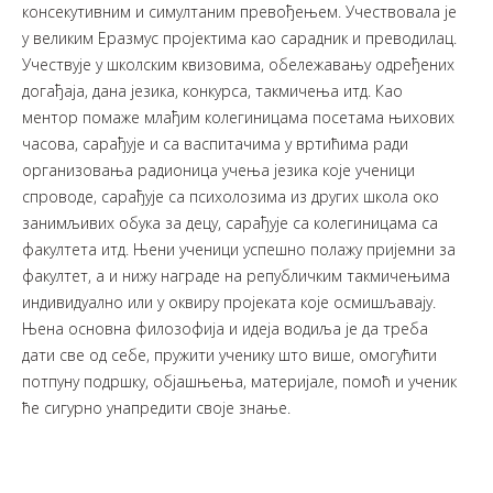
консекутивним и симултаним превођењем. Учествовала је
у великим Еразмус пројектима као сарадник и преводилац.
Учествује у школским квизовима, обележавању одређених
догађаја, дана језика, конкурса, такмичења итд. Као
ментор помаже млађим колегиницама посетама њихових
часова, сарађује и са васпитачима у вртићима ради
организовања радионица учења језика које ученици
спроводе, сарађује са психолозима из других школа око
занимљивих обука за децу, сарађује са колегиницама са
факултета итд. Њени ученици успешно полажу пријемни за
факултет, а и нижу награде на републичким такмичењима
индивидуално или у оквиру пројеката које осмишљавају.
Њена основна филозофија и идеја водиља је да треба
дати све од себе, пружити ученику што више, омогућити
потпуну подршку, објашњења, материјале, помоћ и ученик
ће сигурно унапредити своје знање.