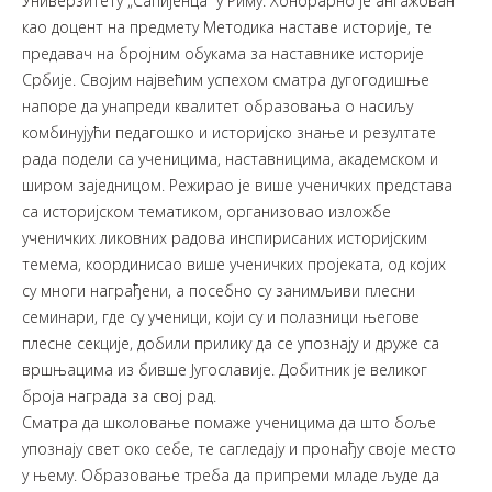
Универзитету „Сапијенца” у Риму. Хонорарно је ангажован
као доцент на предмету Методика наставе историје, те
предавач на бројним обукама за наставнике историје
Србије. Својим највећим успехом сматра дугогодишње
напоре да унапреди квалитет образовања о насиљу
комбинујући педагошко и историјско знање и резултате
рада подели са ученицима, наставницима, академском и
широм заједницом. Режирао је више ученичких представа
са историјском тематиком, организовао изложбе
ученичких ликовних радова инспирисаних историјским
темема, координисао више ученичких пројеката, од којих
су многи награђени, а посебно су занимљиви плесни
семинари, где су ученици, који су и полазници његове
плесне секције, добили прилику да се упознају и друже са
вршњацима из бивше Југославије. Добитник је великог
броја награда за свој рад.
Сматра да школовање помаже ученицима да што боље
упознају свет око себе, те сагледају и пронађу своје место
у њему. Образовање треба да припреми младе људе да