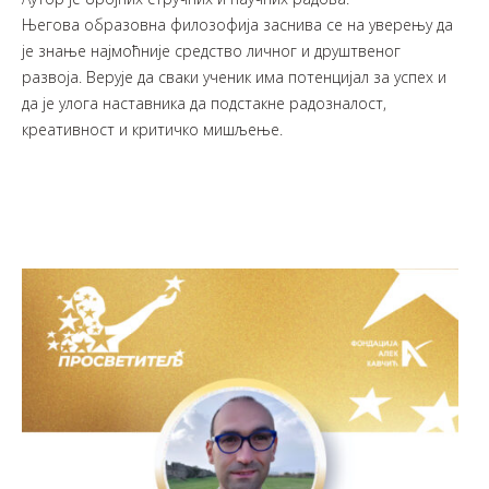
Његова образовна филозофија заснива се на уверењу да
је знање најмоћније средство личног и друштвеног
развоја. Верује да сваки ученик има потенцијал за успех и
да је улога наставника да подстакне радозналост,
креативност и критичко мишљење.