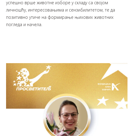
успешно врше животне изборе у складу са својом
личношћу, интересовањима и сензибилитетом, те да
позитивно утиче на формирање њихових животних
погледа и начела.