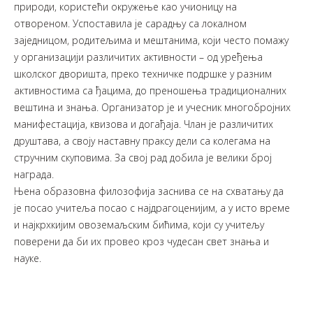
природи, користећи окружење као учионицу на
отвореном. Успоставила је сарадњу са локалном
заједницом, родитељима и мештанима, који често помажу
у организацији различитих активности – од уређења
школског дворишта, преко техничке подршке у разним
активностима са ђацима, до преношења традиционалних
вештина и знања. Организатор је и учесник многобројних
манифестација, квизова и догађаја. Члан је различитих
друштава, а своју наставну праксу дели са колегама на
стручним скуповима. За свој рад добила је велики број
награда.
Њена образовна филозофија заснива се на схватању да
је посао учитеља посао с најдрагоценијим, а у исто време
и најкрхкијим овоземаљским бићима, који су учитељу
поверени да би их провео кроз чудесан свет знања и
науке.