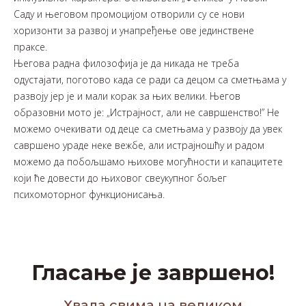
Саду и његовом промоцијом отворили су се нови
хоризонти за развој и унапређење ове јединствене
праксе.
Његова радна филозофија је да никада не треба
одустајати, поготово када се ради са децом са сметњама у
развоју јер је и мали корак за њих велики. Његов
образовни мото је: „Истрајност, али не савршенство!” Не
можемо очекивати од деце са сметњама у развоју да увек
савршено ураде неке вежбе, али истрајношћу и радом
можемо да побољшамо њихове могућности и капацитете
који ће довести до њиховог свеукупног бољег
психомоторног функционисања.
Гласање је завршено!
Хвала свима на великом