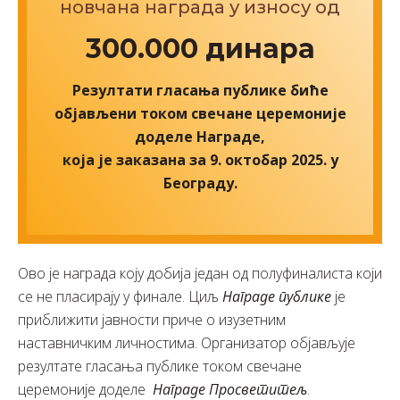
новчана награда у износу од
300.000 динара
Резултати гласања публике биће
објављени током свечане церемоније
доделе Награде,
која је заказана за 9. октобар 2025. у
Београду.
Ово је награда коју добија један од полуфиналиста који
се не пласирају у финале. Циљ
Награде публике
је
приближити јавности приче о изузетним
наставничким личностима. Организатор објављује
резултате гласања публике током свечане
церемоније доделе
Награде Просветитељ
.