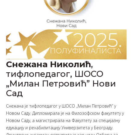
Снежана Николић
,
тифлопедагог, ШОСО
„Милан Петровић” Нови
Сад
Снежана је тифлопедагог у ШОСО „Милан Петровић” у
Новом Саду. Дипломирала је на Филозофском факултету у
Новом Саду, а магистрирала на Факултету за специјалну
едукацију и рехабилитацију Универзитета у Београду.
Друштвени ангажман остварила је као члан Одбора за