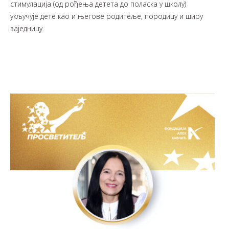
стимулација (од рођења детета до поласка у школу)
укључује дете као и његове родитеље, породицу и ширу
заједницу.