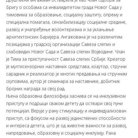
бригу о особама са инвалидитетом града Новог Сада у
тимовима за образовање, социјалну заштиту, опрему и
специјална помагала, сензибилизацију социјалне средине,
развој и унапређење волонтеризма и за уклањање
архитектонских баријера. Ангажована је на различитим
позицијама у градској организацији Савеза слепих и
слабовидих Новог Сада и Савеза слепих Војводине. Члан
је Тима за приступачност Савеза слепих Србије. Креатор
је мултисензорних наставних средстава, коаутор, стручни
сарадник и реализатор је многих предавања на стручним
скуповима, аутор је семинара за наставнике, добитник
бројних награда за свој рад.
Њена образовна филозофија заснива се на инклузивном
приступу и подршци сваком детету да оствари свој пуни
потенцијал. Верује у рану стимулацију и индивидуализован
приступ, са фокусом на развој јединствених способности
и интереса детета, што је од животне важности за развој,
напредовање, образовну и социјалну инклузију. Рана