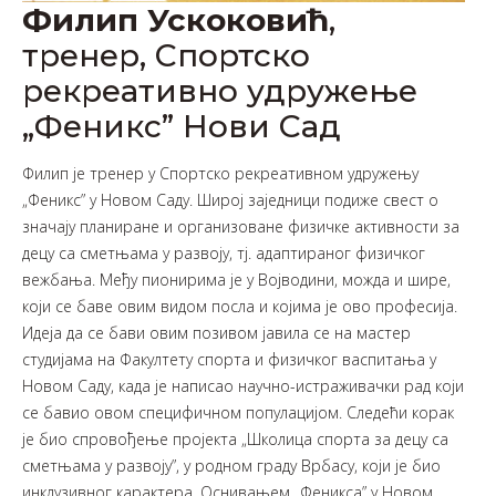
Филип Ускоковић
,
тренер, Спортско
рекреативно удружење
„Феникс” Нови Сад
Филип је тренер у Спортско рекреативном удружењу
„Феникс” у Новом Саду. Широј заједници подиже свест о
значају планиране и организоване физичке активности за
децу са сметњама у развоју, тј. адаптираног физичког
вежбања. Међу пионирима је у Војводини, можда и шире,
који се баве овим видом посла и којима је ово професија.
Идеја да се бави овим позивом јавила се на мастер
студијама на Факултету спорта и физичког васпитања у
Новом Саду, када је написао научно-истраживачки рад који
се бавио овом специфичном популацијом. Следећи корак
је био спровођење пројекта „Школица спорта за децу са
сметњама у развоју”, у родном граду Врбасу, који је био
инклузивног карактера. Оснивањем „Феникса” у Новом