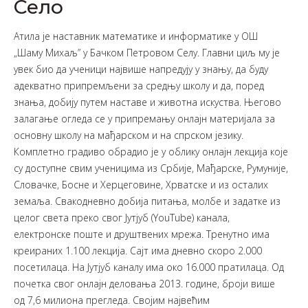
Село
Атила је наставник математике и информатике у ОШ
„Шаму Михаљ” у Бачком Петровом Селу. Главни циљ му је
увек био да ученици највише напредују у знању, да буду
адекватно припремљени за средњу школу и да, поред
знања, добију путем наставе и животна искуства. Његово
залагање огледа се у припремању онлајн материјала за
основну школу на мађарском и на спрском језику.
Комплетно градиво обрадио је у облику онлајн лекција које
су доступне свим ученицима из Србије, Мађарске, Румуније,
Словачке, Босне и Херцеговине, Хрватске и из осталих
земаља. Свакодневно добија питања, молбе и задатке из
целог света преко свог Јутјуб (YоuТube) канала,
електронске поште и друштвених мрежа. Тренутно има
креираних 1.100 лекција. Сајт има дневно скоро 2.000
посетилаца. На Јутјуб каналу има око 16.000 пратилаца. Од
почетка свог онлајн деловања 2013. године, броји више
од 7,6 милиона прегледа. Својим највећим