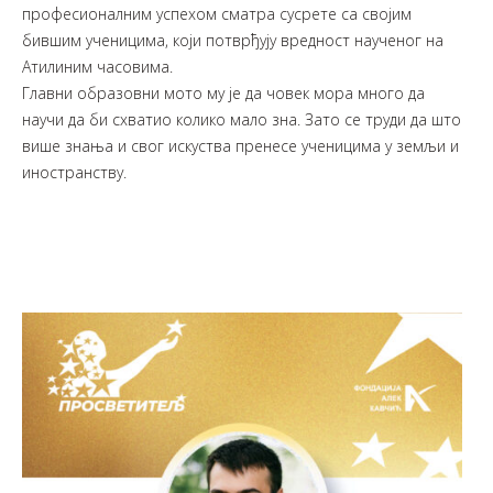
професионалним успехом сматра сусрете са својим
бившим ученицима, који потврђују вредност наученог на
Атилиним часовима.
Главни образовни мото му је да човек мора много да
научи да би схватио колико мало зна. Зато се труди да што
више знања и свог искуства пренесе ученицима у земљи и
иностранству.