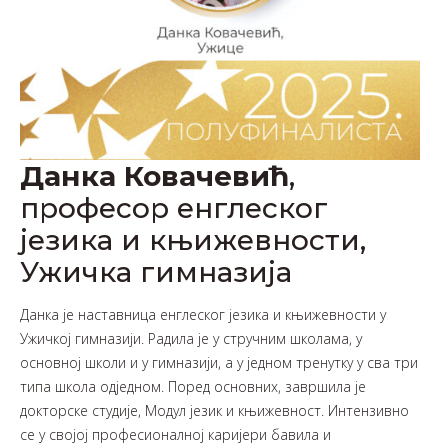
Данка Ковачевић
,
професор енглеског
језика и књижевности,
Ужичка гимназија
Данка је наставница енглеског језика и књижевности у
Ужичкој гимназији. Радила је у стручним школама, у
основној школи и у гимназији, а у једном тренутку у сва три
типа школа одједном. Поред основних, завршила је
докторске студије, Модул језик и књижевност. Интензивно
се у својој професионалној каријери бавила и