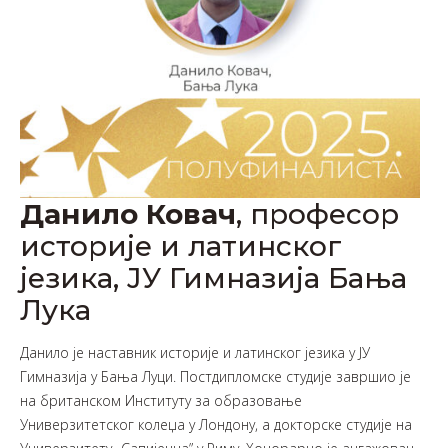
Данило Ковач
, професор
историје и латинског
језика, ЈУ Гимназија Бања
Лука
Данило је наставник историје и латинског језика у ЈУ
Гимназија у Бања Луци. Постдипломске студије завршио је
на британском Институту за образовање
Универзитетског колеџа у Лондону, а докторске студије на