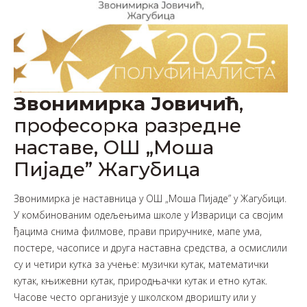
Звонимирка Јовичић
,
професорка разредне
наставе, ОШ „Моша
Пијаде” Жагубица
Звонимирка је наставница у ОШ „Моша Пијаде” у Жагубици.
У комбинованим одељењима школе у Изварици са својим
ђацима снима филмове, прави приручнике, мапе ума,
постере, часописе и друга наставна средства, а осмислили
су и четири кутка за учење: музички кутак, математички
кутак, књижевни кутак, природњачки кутак и етно кутак.
Часове често организује у школском дворишту или у