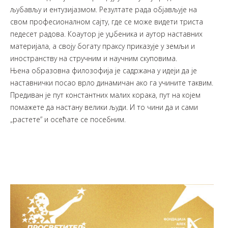
љубављу и ентузијазмом. Резултате рада објављује на
свом професионалном сајту, где се може видети триста
педесет радова. Коаутор је уџбеника и аутор наставних
материјала, а своју богату праксу приказује у земљи и
иностранству на стручним и научним скуповима.
Њена образовна филозофија је садржана у идеји да је
наставнички посао врло динамичан ако га учините таквим.
Предиван је пут константних малих корака, пут на којем
помажете да настану велики људи. И то чини да и сами
„растете” и осећате се посебним.