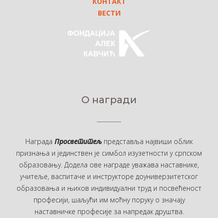
КОНТАКТ
ВЕСТИ
О награди
Награда
Просветитељ
представља највиши облик
признања и јединствен је симбол изузетности у српском
образовању. Додела ове награде уважава наставнике,
учитеље, васпитаче и инструкторе доуниверзитетског
образовања и њихов индивидуални труд и посвећеност
професији, шаљући им моћну поруку о значају
наставничке професије за напредак друштва.