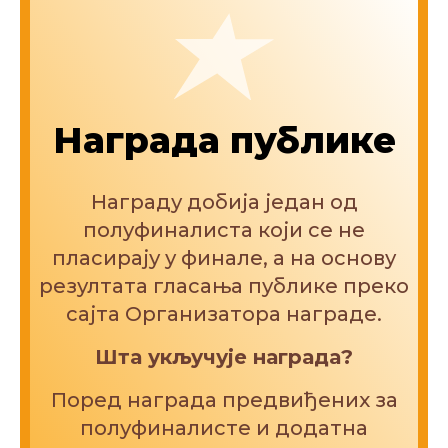
Награда публике
Награду добија један од
полуфиналиста који се не
пласирају у финале, а на основу
резултата гласања публике преко
сајта Организатора награде.
Шта укључује награда?
Поред награда предвиђених за
полуфиналисте и додатна