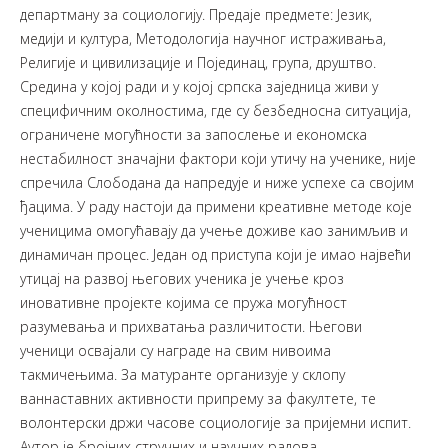
департману за социологију. Предаје предмете: Језик,
медији и култура, Методологија научног истраживања,
Религије и цивилизације и Појединац, група, друштво.
Средина у којој ради и у којој српска заједница живи у
специфичним околностима, где су безбедносна ситуација,
ограничене могућности за запослење и економска
нестабилност значајни фактори који утичу на ученике, није
спречила Слободана да напредује и ниже успехе са својим
ђацима. У раду настоји да примени креативне методе које
ученицима омогућавају да учење доживе као занимљив и
динамичан процес. Један од приступа који је имао највећи
утицај на развој његових ученика је учење кроз
иновативне пројекте којима се пружа могућност
разумевања и прихватања различитости. Његови
ученици освајали су награде на свим нивоима
такмичењима. За матуранте организује у склопу
ваннаставних активности припрему за факултете, те
волонтерски држи часове социологије за пријемни испит.
Аутор је бројних стручних и научних радова.