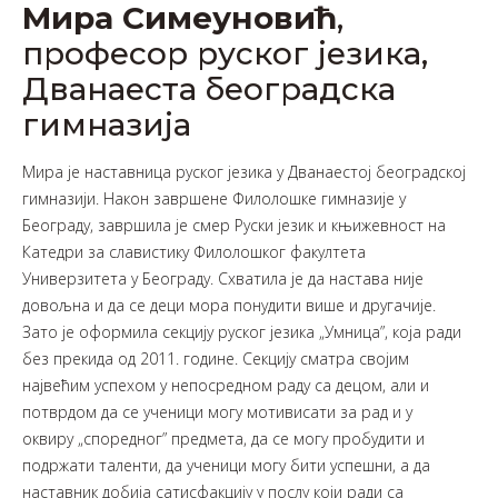
Мира Симеуновић
,
професор руског језика,
Дванаеста београдска
гимназија
Мира је наставница руског језика у Дванаестој београдској
гимназији. Након завршене Филолошке гимназије у
Београду, завршила је смер Руски језик и књижевност на
Катедри за славистику Филолошког факултета
Универзитета у Београду. Схватила је да настава није
довољна и да се деци мора понудити више и другачије.
Зато је оформила секцију руског језика „Умница”, која ради
без прекида од 2011. године. Секцију сматра својим
највећим успехом у непосредном раду са децом, али и
потврдом да се ученици могу мотивисати за рад и у
оквиру „споредног” предмета, да се могу пробудити и
подржати таленти, да ученици могу бити успешни, а да
наставник добија сатисфакцију у послу који ради са